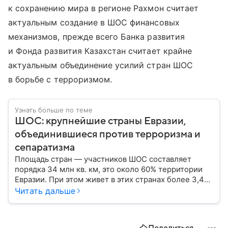
к сохранению мира в регионе Рахмон считает
актуальным создание в ШОС финансовых
механизмов, прежде всего Банка развития
и Фонда развития Казахстан считает крайне
актуальным объединение усилий стран ШОС
в борьбе с терроризмом.
Узнать больше по теме
ШОС: крупнейшие страны Евразии,
объединившиеся против терроризма и
сепаратизма
Площадь стран — участников ШОС составляет
порядка 34 млн кв. км, это около 60% территории
Евразии. При этом живет в этих странах более 3,4
млрд человек, то есть почти половина населения
Читать дальше
планеты. Что такое ШОС и каковы цели
организации — читайте в материале.