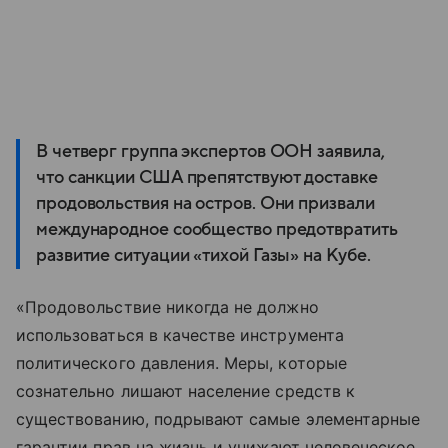
В четверг группа экспертов ООН заявила,
что санкции США препятствуют доставке
продовольствия на остров. Они призвали
международное сообщество предотвратить
развитие ситуации «тихой Газы» на Кубе.
«Продовольствие
никогда
не
должно
использоваться
в
качестве
инструмента
политического
давления
. Меры
,
которые
сознательно
лишают
население
средств
к
существованию
,
подрывают
самые
элементарные
гарантии
прав
на
жизнь
и
унижают
человеческое