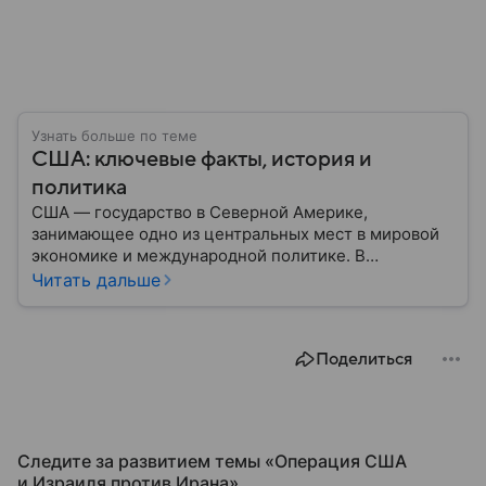
Узнать больше по теме
США: ключевые факты, история и
политика
США — государство в Северной Америке,
занимающее одно из центральных мест в мировой
экономике и международной политике. В
материале — основные сведения об этой стране.
Читать дальше
Поделиться
Следите за развитием темы «Операция США
и Израиля против Ирана»