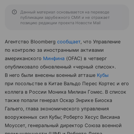
Данный материал основывается на переводе
публикации зарубежного СМИ и не отражает
позицию редакции проекта Новости Mail
Агентство Bloomberg
сообщает
, что Управление
по контролю за иностранными активами
американского
Минфина
(OFAC) в четверг
опубликовало обновленный «черный список».
В него были внесены военный атташе
Кубы
при посольстве в Китае Вальдо Перес Кортес и его
коллега в России Моника Милиан Гомес. В список
также попали генерал Оскар Энрике Биоска
Гальего, глава экономического управления
вооруженных сил Кубы; Роберто Хесус Висиана
Моуссет, генеральный директор Союза военной
промышленности (UIM) и Роберто Легра