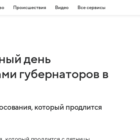
во
Происшествия
Видео
Все сервисы
иный день
ами губернаторов в
лосования, который продлится
я, который продлится с пятницы