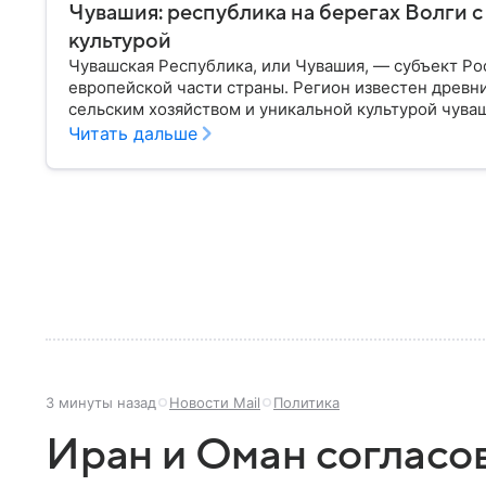
Чувашия: республика на берегах Волги 
культурой
Чувашская Республика, или Чувашия, — субъект Р
европейской части страны. Регион известен древ
сельским хозяйством и уникальной культурой чува
Чебоксары — один из крупнейших городов Поволжья
Читать дальше
3 минуты назад
Новости Mail
Политика
Иран и Оман согласо