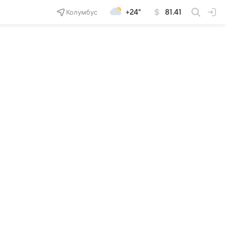
Колумбус
+24°
81.41