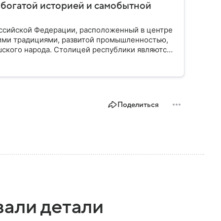
с богатой историей и самобытной
оссийской Федерации, расположенный в центре
ними традициями, развитой промышленностью,
шского народа. Столицей республики являются
. Собрали все самое главное.
Поделиться
вали детали