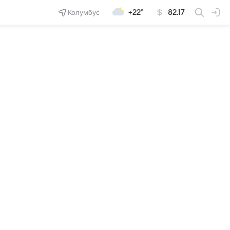
Колумбус
+22°
82.17