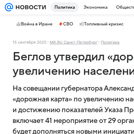
Политика
Экономика
Общест
Война в Иране
СВО
Топливный кризис
15 сентября 2025
МК.RU Санкт-Петербург
Политика
Беглов утвердил «до
увеличению населени
На совещании губернатора Алексан
«дорожная карта» по увеличению н
и достижению показателей Указа Пр
включает 41 мероприятие от 29 орга
будет дополняться новыми инициати