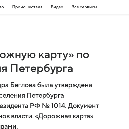
во
Происшествия
Видео
Все сервисы
рожную карту» по
я Петербурга
дра Беглова была утверждена
аселения Петербурга
езидента РФ № 1014. Документ
нов власти. «Дорожная карта»
вами.