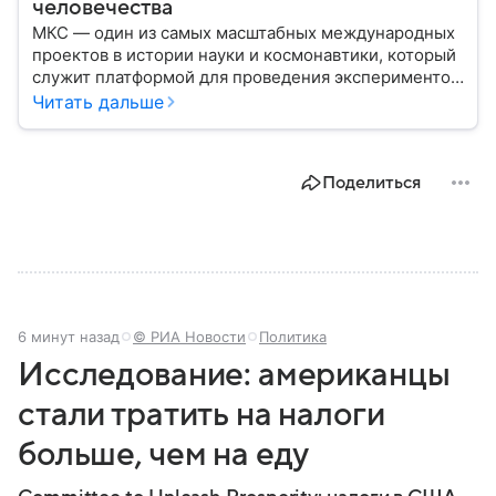
человечества
МКС — один из самых масштабных международных
проектов в истории науки и космонавтики, который
служит платформой для проведения экспериментов
в условиях невесомости и символом
Читать дальше
сотрудничества разных стран в космосе. В этом
материале разберем, где находится Международная
космическая станция, как она устроена, кому
Поделиться
принадлежит и какое значение имеет для
человечества.
6 минут назад
© РИА Новости
Политика
Исследование: американцы
стали тратить на налоги
больше, чем на еду