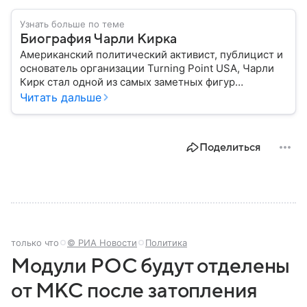
Узнать больше по теме
Биография Чарли Кирка
Американский политический активист, публицист и
основатель организации Turning Point USA, Чарли
Кирк стал одной из самых заметных фигур
консервативного движения. Детали его жизни,
Читать дальше
карьеры и трагической гибели — в нашем
материале.
Поделиться
только что
© РИА Новости
Политика
Модули РОС будут отделены
от МКС после затопления