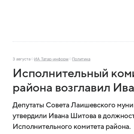
3 августа
ИА Татар-информ
Политика
Исполнительный ком
района возглавил Ив
Депутаты Совета Лаишевского муни
утвердили Ивана Шитова в должнос
Исполнительного комитета района.