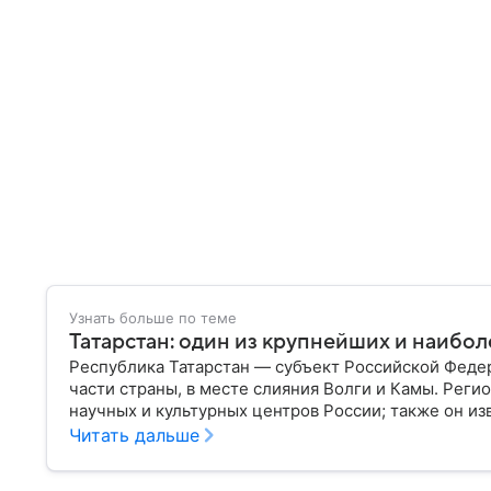
Узнать больше по теме
Татарстан: один из крупнейших и наибо
Республика Татарстан — субъект Российской Феде
части страны, в месте слияния Волги и Камы. Реги
научных и культурных центров России; также он и
историческим наследием, многонациональным нас
Читать дальше
самое главное.