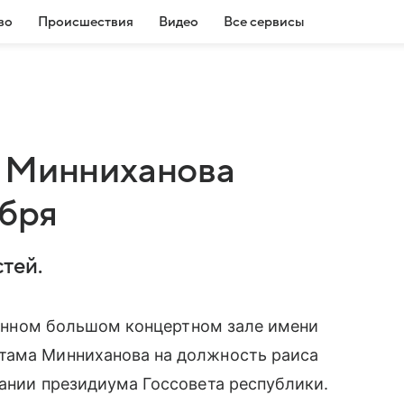
во
Происшествия
Видео
Все сервисы
а Минниханова
ября
тей.
твенном большом концертном зале имени
тама Минниханова на должность раиса
дании президиума Госсовета республики.