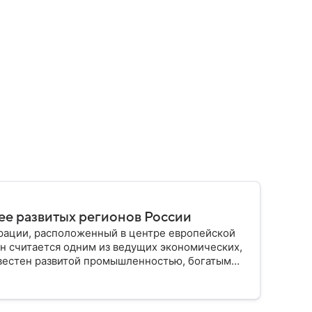
лее развитых регионов России
рации, расположенный в центре европейской
он считается одним из ведущих экономических,
звестен развитой промышленностью, богатым
елением и столицей — Казанью. Собрали все