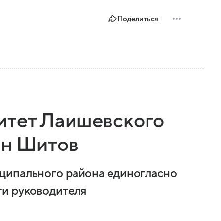
Поделиться
итет Лаишевского
ан Шитов
ципального района единогласно
ти руководителя