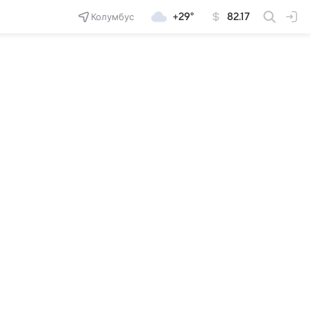
Колумбус
+29°
82.17