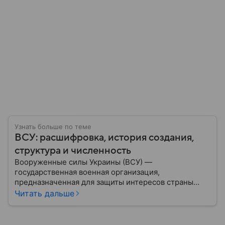
Узнать больше по теме
ВСУ: расшифровка, история создания,
структура и численность
Вооруженные силы Украины (ВСУ) —
государственная военная организация,
предназначенная для защиты интересов страны
военным путем. Была создана после
Читать дальше
провозглашения независимости Украины в 1991
году. В материале — главное по теме.