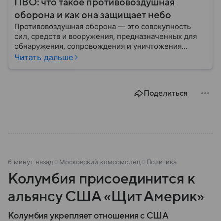
ПВО: что такое противовоздушная
оборона и как она защищает небо
Противовоздушная оборона — это совокупность
сил, средств и вооружения, предназначенных для
обнаружения, сопровождения и уничтожения
средств воздушного нападения. Современные
Читать дальше
системы ПВО считаются одним из ключевых
элементов обеспечения национальной
безопасности любого государства: собрали о них
Поделиться
главное.
6 минут назад
Московский комсомолец
Политика
Колумбия присоединится к
альянсу США «Щит Америк»
Колумбия укрепляет отношения с США