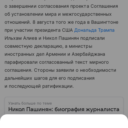
о завершении согласования проекта Соглашения
об установлении мира и межгосударственных
отношений. 8 августа того же года в Вашингтоне
при участии президента США
Дональда Трампа
Ильхам Алиев и Никол Пашинян подписали
совместную декларацию, а министры
иностранных дел Армении и Азербайджана
парафировали согласованный текст мирного
соглашения. Стороны заявили о необходимости
дальнейших шагов для его подписания
и последующей ратификации.
Узнать больше по теме
Никол Пашинян: биография журналиста
и оппозиционера, ставшего премьер-
министром Армении