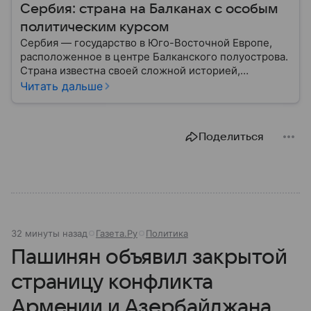
Сербия: страна на Балканах с особым
политическим курсом
Сербия — государство в Юго-Восточной Европе,
расположенное в центре Балканского полуострова.
Страна известна своей сложной историей,
культурным наследием и особым
Читать дальше
внешнеполитическим курсом. В этом материале
разберем, где находится Сербия, чем она известна,
как устроена ее экономика и какую роль это
Поделиться
государство играет сегодня.
32 минуты назад
Газета.Ру
Политика
Пашинян объявил закрытой
страницу конфликта
Армении и Азербайджана