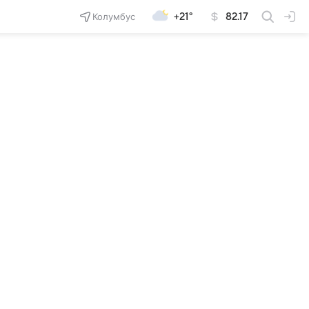
Колумбус
+21°
82.17