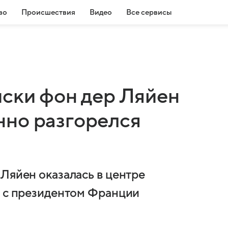
во
Происшествия
Видео
Все сервисы
иски фон дер Ляйен
но разгорелся
Ляйен оказалась в центре
и с президентом Франции