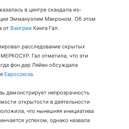
казалась в центре скандала из-
нции Эммануэлем Макроном. Об этом
а от
Венгрии
Кинга Гал.
циировал расследование скрытых
 МЕРКОСУР. Гал отметила, что эти
когда фон дер Ляйен обсуждала
ля
Евросоюза
.
овь демонстрирует непрозрачность
имости открытости в деятельности
положила, что нынешняя инициатива
увенчается успехом, однако назвала