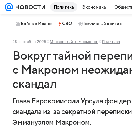
Политика
Экономика
Общест
Война в Иране
СВО
Топливный кризис
25 сентября 2025
Московский комсомолец
Политика
Вокруг тайной переп
с Макроном неожидан
скандал
Глава Еврокомиссии Урсула фон дер 
скандала из-за секретной переписк
Эммануэлем Макроном.