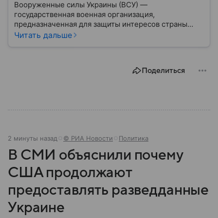
Вооруженные силы Украины (ВСУ) —
государственная военная организация,
предназначенная для защиты интересов страны
военным путем. Была создана после
Читать дальше
провозглашения независимости Украины в 1991
году. В материале — главное по теме.
Поделиться
2 минуты назад
© РИА Новости
Политика
В СМИ объяснили почему
США продолжают
предоставлять разведданные
Украине