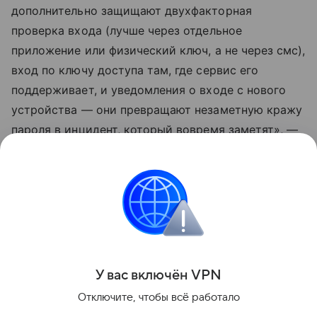
дополнительно защищают двухфакторная
проверка входа (лучше через отдельное
приложение или физический ключ, а не через смс),
вход по ключу доступа там, где сервис его
поддерживает, и уведомления о входе с нового
устройства — они превращают незаметную кражу
пароля в инцидент, который вовремя заметят», —
заключил собеседник RT.
Ранее россиян предупредили, что мошенники
обманывают с помощью «подтверждения»
аккаунта почты.
Поделиться
У вас включ
ён
V
P
N
Отключите, чтобы всё работало