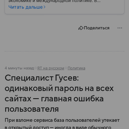
экономике и международной политике. В
материале — основные сведения об этой стране.
Читать дальше
Поделиться
4 минуты назад
RT на русском
Политика
Специалист Гусев:
одинаковый пароль на всех
сайтах — главная ошибка
пользователя
При взломе сервиса база пользователей утекает
в открытый доступ — иногда в виде обычного