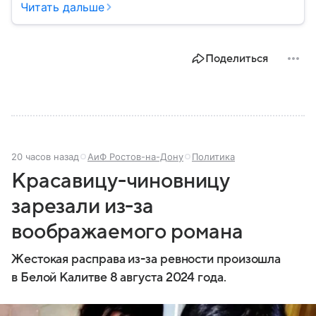
музыкального продюсера до руководителя
Читать дальше
авиастроительной корпорации и политика:
рассказываем о важных этапах в его жизни.
Поделиться
20 часов назад
АиФ Ростов-на-Дону
Политика
Красавицу-чиновницу
зарезали из-за
воображаемого романа
Жестокая расправа из-за ревности произошла
в Белой Калитве 8 августа 2024 года.