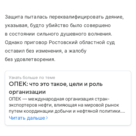
Защита пыталась переквалифицировать деяние,
указывая, будто убийство было совершено
в состоянии сильного душевного волнения.
Однако приговор Ростовский областной суд
оставил без изменения, а жалобу
без удовлетворения.
Узнать больше по теме
ОПЕК: что это такое, цели и роль
организации
ОПЕК — международная организация стран-
экспортеров нефти, влияющая на мировой рынок
путем координации добычи и нефтяной политики.
Решения ОПЕК регулярно отражаются на ценах
Читать дальше
нефти, а значит — на экономике многих государств.
Собрали главное об этом важном объединении.