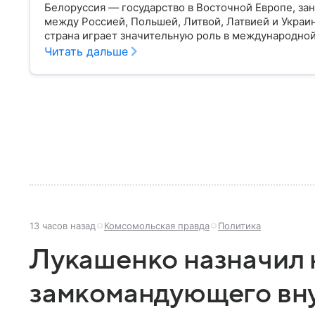
Белоруссия — государство в Восточной Европе, з
между Россией, Польшей, Литвой, Латвией и Украи
страна играет значительную роль в международной
материале разбираем главное о союзной РФ респуб
Читать дальше
13 часов назад
Комсомольская правда
Политика
Лукашенко назначил 
замкомандующего вн