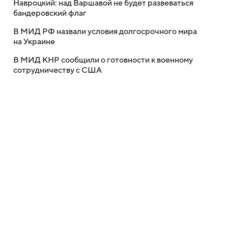
Навроцкий: над Варшавой не будет развеваться
бандеровский флаг
В МИД РФ назвали условия долгосрочного мира
на Украине
В МИД КНР сообщили о готовности к военному
сотрудничеству с США