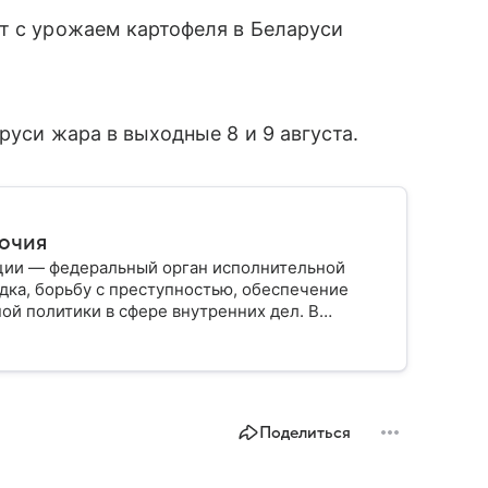
т с урожаем картофеля в Беларуси
руси жара в выходные 8 и 9 августа.
мочия
ции — федеральный орган исполнительной
дка, борьбу с преступностью, обеспечение
ой политики в сфере внутренних дел. В
ии, какие задачи выполняет министерство, как
о и какие полномочия оно имеет.
Поделиться