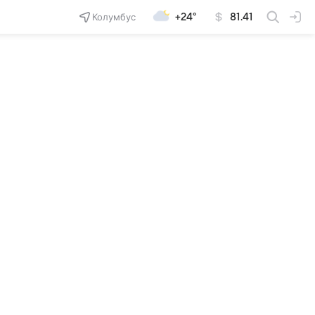
Колумбус
+24°
81.41