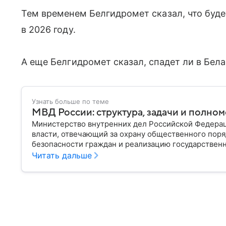
Тем временем Белгидромет сказал, что буде
в 2026 году.
А еще Белгидромет сказал, спадет ли в Бела
Узнать больше по теме
МВД России: структура, задачи и полно
Министерство внутренних дел Российской Федера
власти, отвечающий за охрану общественного поря
безопасности граждан и реализацию государственн
материале рассказываем, чем занимается МВД Росс
Читать дальше
устроена его структура, кто возглавляет ведомств