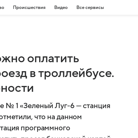
во
Происшествия
Видео
Все сервисы
ожно оплатить
оезд в троллейбусе.
бности
е № 1 «Зеленый Луг-6 — станция
отметили, что на данном
атация программного