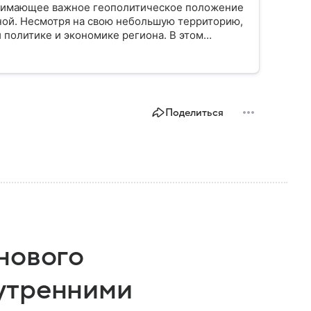
анимающее важное геополитическое положение
ной. Несмотря на свою небольшую территорию,
 политике и экономике региона. В этом
лике.
Поделиться
нового
утренними