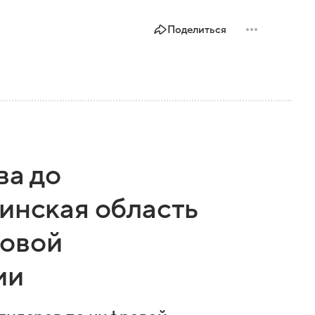
Поделиться
ва до
инская область
ровой
ии