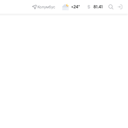
Колумбус
+24°
81.41