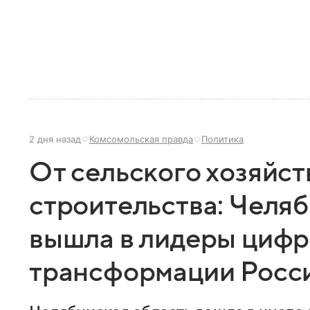
2 дня назад
Комсомольская правда
Политика
От сельского хозяйст
строительства: Челяб
вышла в лидеры циф
трансформации Росс