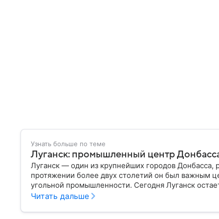
Узнать больше по теме
Луганск: промышленный центр Донбасса
Луганск — один из крупнейших городов Донбасса, 
протяжении более двух столетий он был важным ц
угольной промышленности. Сегодня Луганск остает
история которого тесно связана с развитием про
Читать дальше
десятилетий — собрали главное о нем.