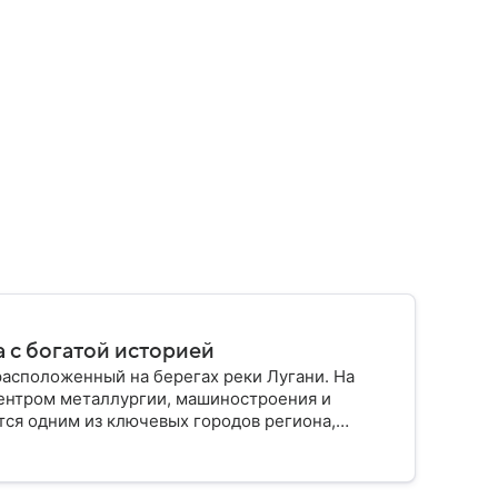
 с богатой историей
расположенный на берегах реки Лугани. На
ентром металлургии, машиностроения и
ся одним из ключевых городов региона,
мышленности и событиями последних