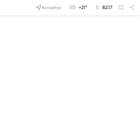
Колумбус
+21°
82.17