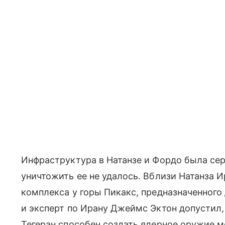
Инфраструктура в Натанзе и Фордо была се
уничтожить ее не удалось. Вблизи Натанза 
комплекса у горы Пикакс, предназначенного
и эксперт по Ирану Джеймс Эктон допустил, 
Тегеран способен создать ядерное оружие ме