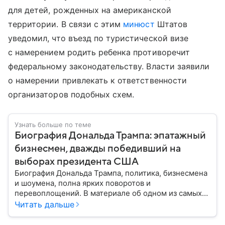
для детей, рожденных на американской
территории. В связи с этим
минюст
Штатов
уведомил, что въезд по туристической визе
с намерением родить ребенка противоречит
федеральному законодательству. Власти заявили
о намерении привлекать к ответственности
организаторов подобных схем.
Узнать больше по теме
Биография Дональда Трампа: эпатажный
бизнесмен, дважды победивший на
выборах президента США
Биография Дональда Трампа, политика, бизнесмена
и шоумена, полна ярких поворотов и
перевоплощений. В материале об одном из самых
эпатажных деятелей современности мы разберем
Читать дальше
историю его семьи, его детские годы, образование,
начало профессионального пути и политической