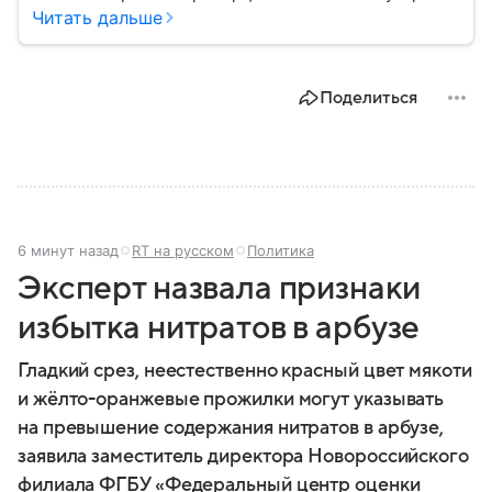
в международной политике, безопасности и
Читать дальше
технологиях. В материале — главное об одном из
важнейших союзников США.
Поделиться
6 минут назад
RT на русском
Политика
Эксперт назвала признаки
избытка нитратов в арбузе
Гладкий срез, неестественно красный цвет мякоти
и жёлто-оранжевые прожилки могут указывать
на превышение содержания нитратов в арбузе,
заявила заместитель директора Новороссийского
филиала ФГБУ «Федеральный центр оценки