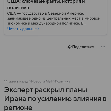
США: ключевые факты, история и
политика
США — государство в Северной Америке,
занимающее одно из центральных мест в мировой
экономике и международной политике. В
материале — основные сведения об этой стране.
Читать дальше
Поделиться
14 минут назад
Новости Mail
Политика
Эксперт раскрыл планы
Ирана по усилению влияния в
регионе