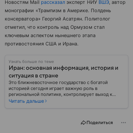
Новостям Mail
рассказал
эксперт НИУ
ВШЭ
, автор
монографии «Трампизм в Америке. Полдень
консерватора» Георгий Асатрян. Политолог
отметил, что контроль над Ормузом стал
ключевым аспектом нынешнего этапа
противостояния США и Ирана.
Узнать больше по теме
Иран: основная информация, история и
ситуация в стране
Это ближневосточное государство с богатой
историей сегодня играет важную роль в
региональной политике, контролирует выход к
Персидскому заливу и Ормузскому проливу, а также
Читать дальше
остается одним из крупнейших производителей
нефти и газа. В материале — главное об Иране.
Поделиться