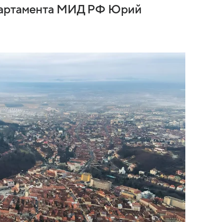
епартамента МИД РФ Юрий