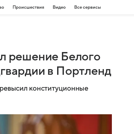
во
Происшествия
Видео
Все сервисы
ал решение Белого
цгвардии в Портленд
превысил конституционные