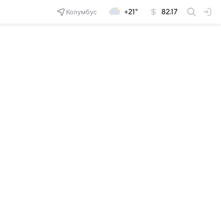
Колумбус
+21°
82.17