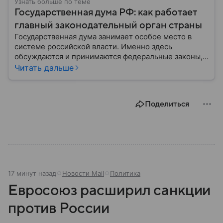
Узнать больше по теме
Государственная дума РФ: как работает
главный законодательный орган страны
Государственная дума занимает особое место в
системе российской власти. Именно здесь
обсуждаются и принимаются федеральные законы,
определяющие развитие государства, экономики и
Читать дальше
социальной сферы. Через нижнюю палату
парламента проходят важнейшие решения,
затрагивающие жизнь миллионов граждан.
Поделиться
Разбираемся, как устроена Госдума, какие
полномочия она имеет и как формируется ее
состав.
17 минут назад
Новости Mail
Политика
Евросоюз расширил санкции
против России