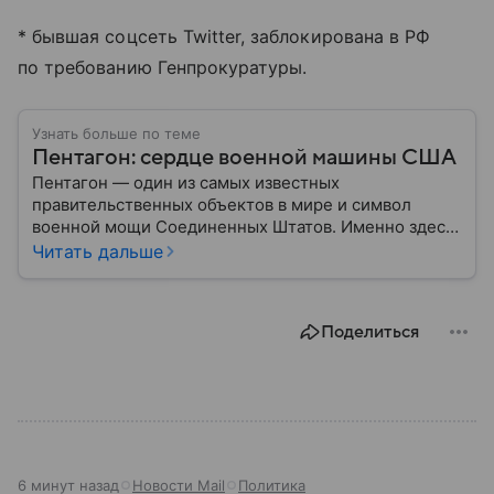
* бывшая соцсеть Twitter, заблокирована в РФ
по требованию Генпрокуратуры.
Узнать больше по теме
Пентагон: сердце военной машины США
Пентагон — один из самых известных
правительственных объектов в мире и символ
военной мощи Соединенных Штатов. Именно здесь
располагается штаб-квартира Министерства
Читать дальше
обороны США, где принимаются ключевые решения
по вопросам национальной безопасности,
оборонной политики и военных операций.
Поделиться
6 минут назад
Новости Mail
Политика