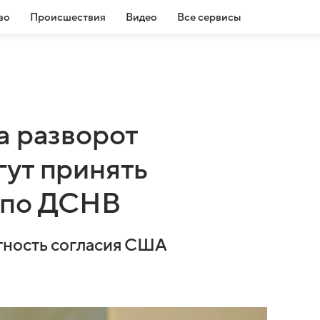
во
Происшествия
Видео
Все сервисы
а разворот
ут принять
 по ДСНВ
тность согласия США