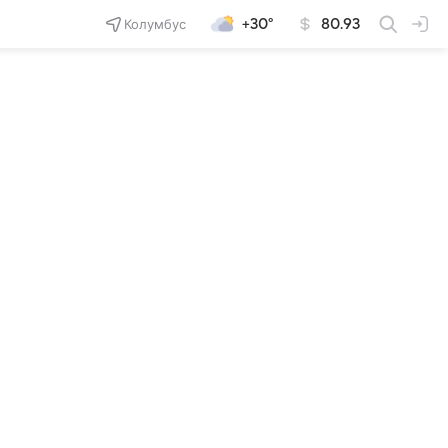
Колумбус
+30°
80.93