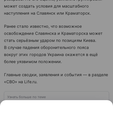
может создать условия для масштабного
наступления на Славянск или Краматорск.
Ранее стало известно, что возможное
освобождение Славянска и Краматорска может
стать серьёзным ударом по позициям Киева.
В случае падения оборонительного пояса
вокруг этих городов Украина окажется в ещё
более уязвимом положении.
Главные сводки, заявления и события — в разделе
«СВО» на Life.ru.
Узнать больше по теме
Краматорск: где находится, история
города и значение