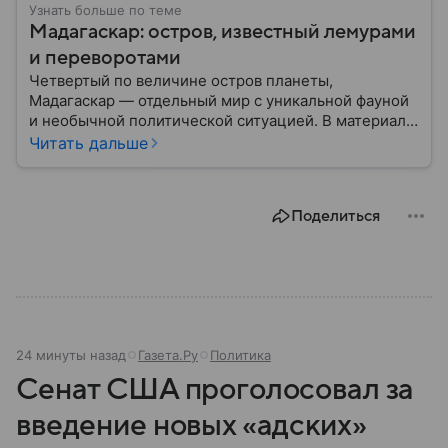
Узнать больше по теме
Мадагаскар: остров, известный лемурами
и переворотами
Четвертый по величине остров планеты,
Мадагаскар — отдельный мир с уникальной фауной
и необычной политической ситуацией. В материале
рассказываем, что это за страна, где она на карте,
Читать дальше
какова ее история и текущее положение.
Поделиться
24 минуты назад
Газета.Ру
Политика
Сенат США проголосовал за
введение новых «адских»