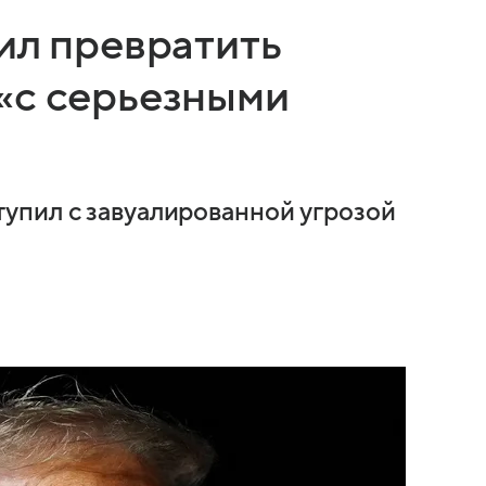
ил превратить
«с серьезными
упил с завуалированной угрозой