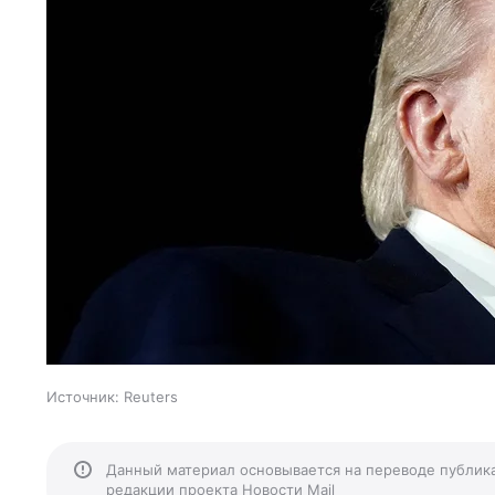
Источник:
Reuters
Данный материал основывается на переводе публик
редакции проекта Новости Mail