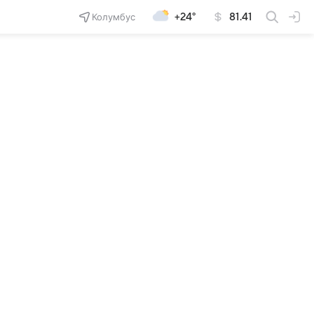
Колумбус
+24°
81.41