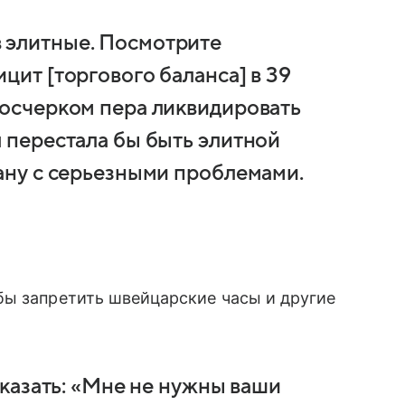
 элитные. Посмотрите
цит [торгового баланса] в 39
росчерком пера ликвидировать
я перестала бы быть элитной
рану с серьезными проблемами.
бы запретить швейцарские часы и другие
 сказать: «Мне не нужны ваши