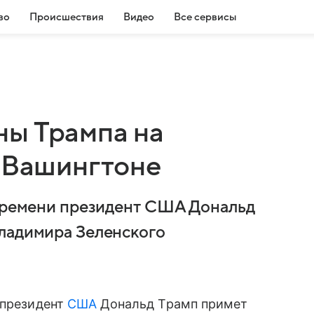
во
Происшествия
Видео
Все сервисы
ы Трампа на
в Вашингтоне
 времени президент США Дональд
Владимира Зеленского
 президент
США
Дональд Трамп примет