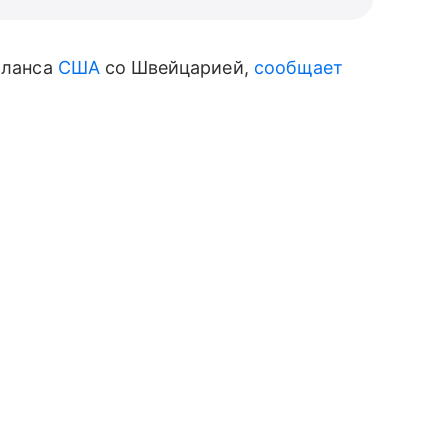
аланса
США
со Швейцарией,
сообщает