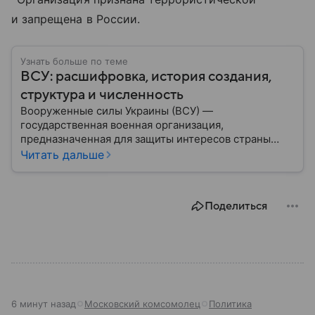
и запрещена в России.
Узнать больше по теме
ВСУ: расшифровка, история создания,
структура и численность
Вооруженные силы Украины (ВСУ) —
государственная военная организация,
предназначенная для защиты интересов страны
военным путем. Была создана после
Читать дальше
провозглашения независимости Украины в 1991
году. В материале — главное по теме.
Поделиться
6 минут назад
Московский комсомолец
Политика