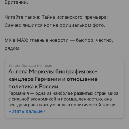
Британии.
Читайте также: Тайна испанского премьера:
Санчес лишился ног на официальном фото.
МК в MAX: главные новости — быстро, честно,
рядом.
Узнать больше по теме
Ангела Меркель: биография экс-
канцлера Германии и отношение
политика к России
Германия — одна из наиболее развитых стран мира
с сильной экономикой и промышленностью, она
всегда играла важную роль в политической жизни
Европы. И в XXI веке дольше всех этим
Читать дальше
государством руководила женщина — Ангела
Меркель. Главное из биографии политика и ее
отношение к России — в материале.