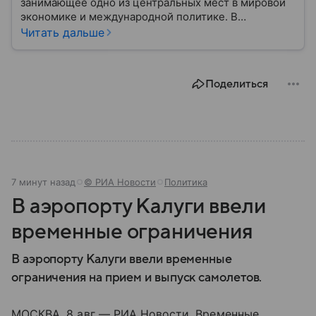
занимающее одно из центральных мест в мировой
экономике и международной политике. В
материале — основные сведения об этой стране.
Читать дальше
Поделиться
7 минут назад
© РИА Новости
Политика
В аэропорту Калуги ввели
временные ограничения
В аэропорту Калуги ввели временные
ограничения на прием и выпуск самолетов.
МОСКВА, 8 авг — РИА Новости. Временные