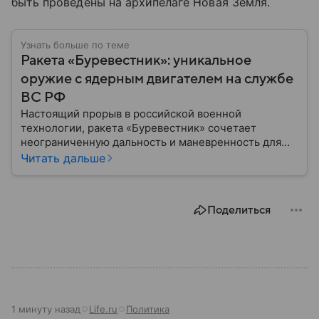
быть проведены на архипелаге Новая Земля.
Узнать больше по теме
Ракета «Буревестник»: уникальное
оружие с ядерным двигателем на службе
ВС РФ
Настоящий прорыв в российской военной
технологии, ракета «Буревестник» сочетает
неограниченную дальность и маневренность для
обхода любых ПРО. Разработанная как ответ на
Читать дальше
глобальные угрозы, она сочетает черты
стратегической бомбы и невидимого дрона.
Собрали главную информацию о разработке
Поделиться
российских ученых.
1 минуту назад
Life.ru
Политика