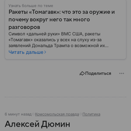
Узнать больше по теме
Ракеты «Томагавк»: что это за оружие и
почему вокруг него так много
разговоров
Символ «дальней руки» ВМС США, ракеты
«Томагавк» оказались у всех на слуху из-за
заявлений Дональда Трампа о возможной их
передачи Киеву. Малозаметный профиль полета,
Читать дальше
точные навигационные контуры, десятилетия
модернизаций — в материале разбираем, что собой
представляет это оружие и на что оно способно.
Поделиться
6 минут назад
Комсомольская правда
Политика
Алексей Дюмин