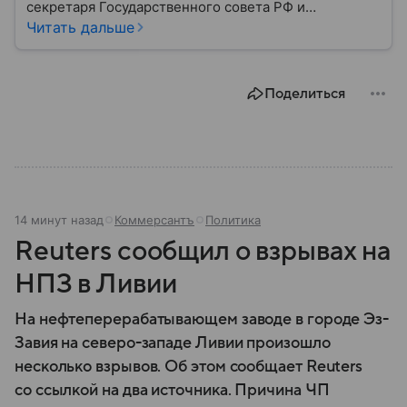
секретаря Государственного совета РФ и
помощника главы государства Алексея Дюмина.
Читать дальше
Собрали главное из его биографии.
Поделиться
14 минут назад
Коммерсантъ
Политика
Reuters сообщил о взрывах на
НПЗ в Ливии
На нефтеперерабатывающем заводе в городе Эз-
Завия на северо-западе Ливии произошло
несколько взрывов. Об этом сообщает Reuters
со ссылкой на два источника. Причина ЧП