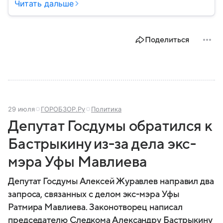
государство, независимость которого признают
Читать дальше
четыре государства — члена ООН (Россия,
Венесуэла, Сирия и Никарагуа), а также частично
признанная Южная Осетия и непризнанное
Поделиться
Приднестровье. Вануату и Тувалу — отозвали
решение о признании независимости Абхазии. Тем
не менее, здесь уже сложилась полноценная
государственная система — со своим
правительством и политическими институтами.
Рассказываем, где находится Абхазия, и как она
устроена.
29 июля
ГОРОБЗОР.Ру
Политика
Депутат Госдумы обратился к
Бастрыкину из-за дела экс-
мэра Уфы Мавлиева
Депутат Госдумы Алексей Журавлев направил два
запроса, связанных с делом экс-мэра Уфы
Ратмира Мавлиева. Законотворец написал
председателю Следкома Александру Бастрыкину