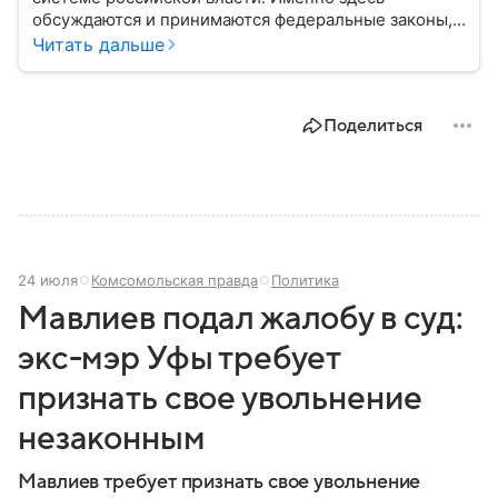
обсуждаются и принимаются федеральные законы,
определяющие развитие государства, экономики и
Читать дальше
социальной сферы. Через нижнюю палату
парламента проходят важнейшие решения,
затрагивающие жизнь миллионов граждан.
Поделиться
Разбираемся, как устроена Госдума, какие
полномочия она имеет и как формируется ее
состав.
24 июля
Комсомольская правда
Политика
Мавлиев подал жалобу в суд:
экс-мэр Уфы требует
признать свое увольнение
незаконным
Мавлиев требует признать свое увольнение