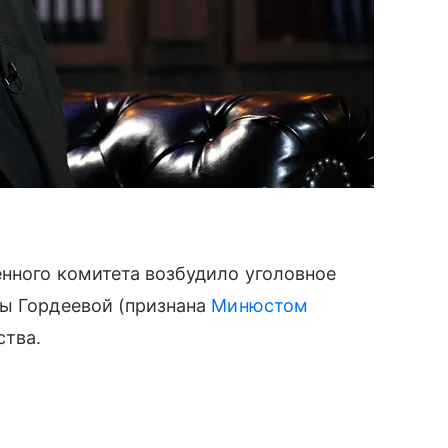
нного комитета возбудило уголовное
ны Гордеевой (признана
Минюстом
ства.