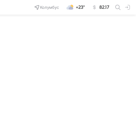
Колумбус
+23°
82.17