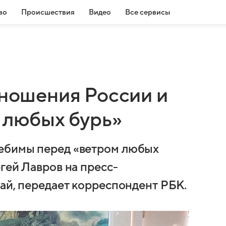
во
Происшествия
Видео
Все сервисы
тношения России и
 любых бурь»
ебимы перед «ветром любых
гей Лавров на пресс-
тай, передает корреспондент РБК.