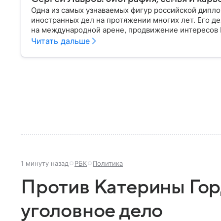
Одна из самых узнаваемых фигур российской дипло
иностранных дел на протяжении многих лет. Его д
на международной арене, продвижение интересов Р
конфликтов. Собрали главное из его биографии.
Читать дальше
1 минуту назад
РБК
Политика
Против Катерины Гор
уголовное дело