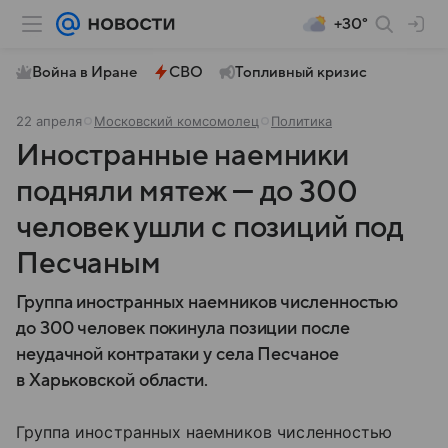
+30°
Война в Иране
СВО
Топливный кризис
22 апреля
Московский комсомолец
Политика
Иностранные наемники
подняли мятеж — до 300
человек ушли с позиций под
Песчаным
Группа иностранных наемников численностью
до 300 человек покинула позиции после
неудачной контратаки у села Песчаное
в Харьковской области.
Группа иностранных наемников численностью