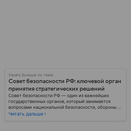
Узнать больше по теме
Совет безопасности РФ: ключевой орган
принятия стратегических решений
Совет безопасности РФ — один из важнейших
государственных органов, который занимается
вопросами национальной безопасности, обороны и
стратегического планирования. В этом материале
Читать дальше
— подробная информация о том, как появился
Совбез РФ, кто в него входит, какие задачи он
выполняет и какое значение имеет для государства.