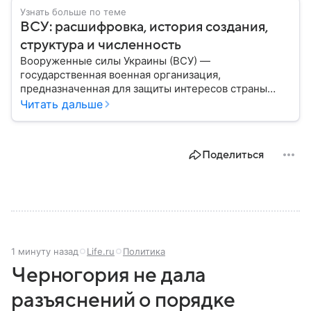
Узнать больше по теме
ВСУ: расшифровка, история создания,
структура и численность
Вооруженные силы Украины (ВСУ) —
государственная военная организация,
предназначенная для защиты интересов страны
военным путем. Была создана после
Читать дальше
провозглашения независимости Украины в 1991
году. В материале — главное по теме.
Поделиться
1 минуту назад
Life.ru
Политика
Черногория не дала
разъяснений о порядке