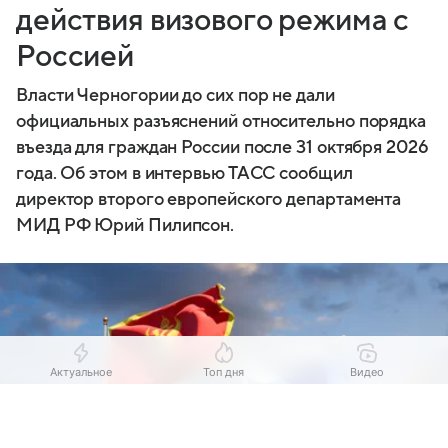
действия визового режима с
Россией
Власти Черногории до сих пор не дали
официальных разъяснений относительно порядка
въезда для граждан России после 31 октября 2026
года. Об этом в интервью ТАСС сообщил
директор второго европейского департамента
МИД РФ Юрий Пилипсон.
Актуальное
Топ дня
Видео
Выберите комментарий
Выберите комментарий
Выберите комментарий