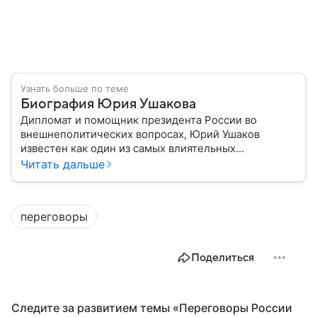
Узнать больше по теме
Биография Юрия Ушакова
Дипломат и помощник президента России во
внешнеполитических вопросах, Юрий Ушаков
известен как один из самых влиятельных
государственных деятелей. Рассказываем о важных
Читать дальше
этапах в его биографии.
переговоры
Поделиться
Следите за развитием темы «Переговоры России