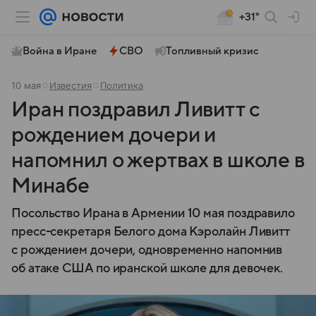
+31°
Война в Иране
СВО
Топливный кризис
10 мая
Известия
Политика
Иран поздравил Ливитт с
рождением дочери и
напомнил о жертвах в школе в
Минабе
Посольство Ирана в Армении 10 мая поздравило
пресс-секретаря Белого дома Кэролайн Ливитт
с рождением дочери, одновременно напомнив
об атаке США по иранской школе для девочек.