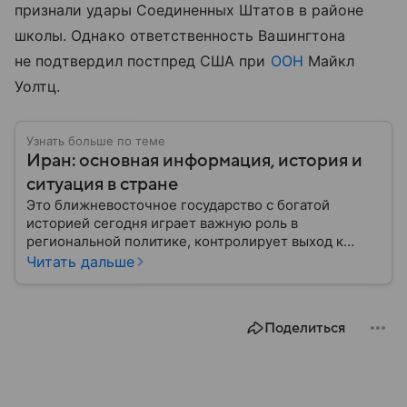
признали удары Соединенных Штатов в районе
школы. Однако ответственность Вашингтона
не подтвердил постпред США при
ООН
Майкл
Уолтц.
Узнать больше по теме
Иран: основная информация, история и
ситуация в стране
Это ближневосточное государство с богатой
историей сегодня играет важную роль в
региональной политике, контролирует выход к
Персидскому заливу и Ормузскому проливу, а также
Читать дальше
остается одним из крупнейших производителей
нефти и газа. В материале — главное об Иране.
Поделиться