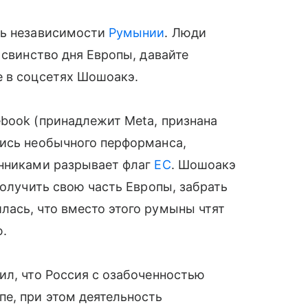
нь независимости
Румынии
. Люди
 свинство дня Европы, давайте
е в соцсетях Шошоакэ.
book (принадлежит Meta, признана
пись необычного перформанса,
онниками разрывает флаг
ЕС
. Шошоакэ
получить свою часть Европы, забрать
лась, что вместо этого румыны чтят
ю.
ил, что Россия с озабоченностью
е, при этом деятельность