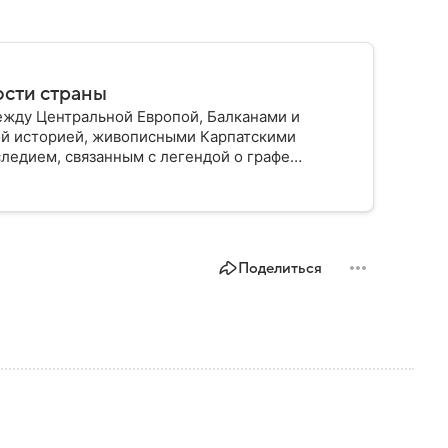
ости страны
жду Центральной Европой, Балканами и
ой историей, живописными Карпатскими
ледием, связанным с легендой о графе
рстве.
Поделиться