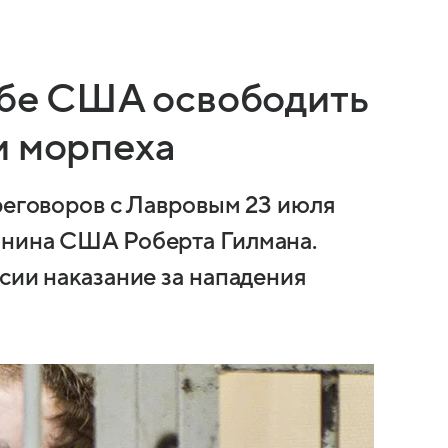
сьбе США освободить
и морпеха
ереговоров с Лавровым 23 июля
анина США Роберта Гилмана.
сии наказание за нападения