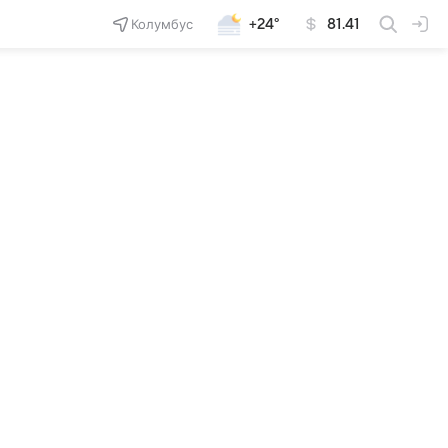
Колумбус
+24°
81.41