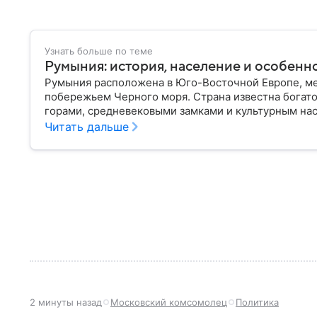
Узнать больше по теме
Румыния: история, население и особенн
Румыния расположена в Юго-Восточной Европе, ме
побережьем Черного моря. Страна известна богат
горами, средневековыми замками и культурным нас
Дракуле. В материале рассказываем об этом госуда
Читать дальше
2 минуты назад
Московский комсомолец
Политика