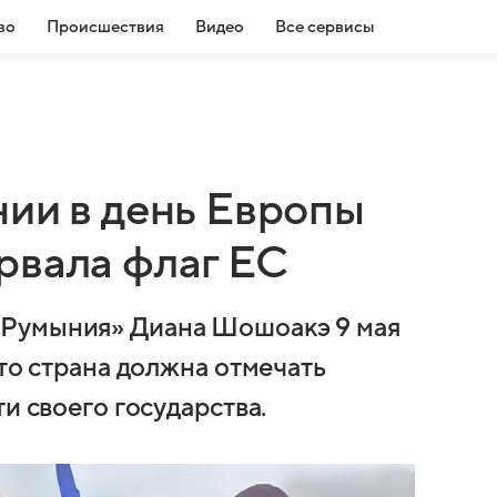
во
Происшествия
Видео
Все сервисы
нии в день Европы
рвала флаг ЕС
 Румыния» Диана Шошоакэ 9 мая
что страна должна отмечать
и своего государства.