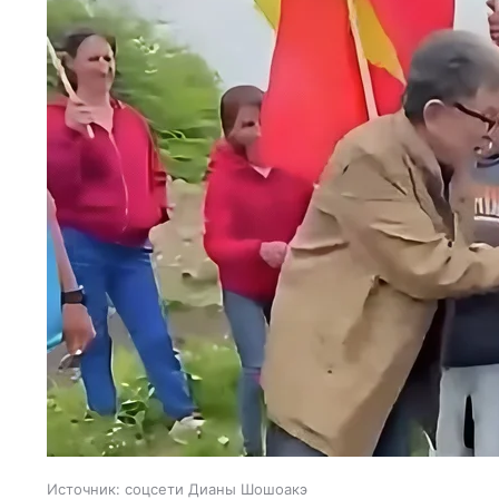
Источник:
соцсети Дианы Шошоакэ