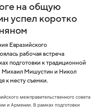
оге на общую
н успел коротко
иняном
ния Евразийского
оялась рабочая встреча
ках подготовки к традиционной
 Михаил Мишустин и Никол
я к месту съемки.
зийского межправительственного совета
ии и Армении. В рамках подготовки