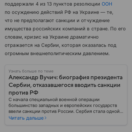
поддержали 4 из 13 пунктов резолюции
ООН
по осуждению действий РФ на Украине — те,
что не предполагают санкции и отчуждение
имущества российских компаний в стране. По его
словам, кризис на Украине драматично
отражается на Сербии, которая оказалась под
огромным внешнеполитическим давлением.
Узнать больше по теме
Александр Вучич: биография президента
Сербии, отказавшегося вводить санкции
против РФ
С начала специальной военной операции
большинство западных и европейских государств
ввели санкции против России. Сербия стала одной
из немногих стран, оставшейся нейтральной в этом
Читать дальше
вопросе. Собрали главное из биографии ее
нынешнего президента, Александра Вучича,