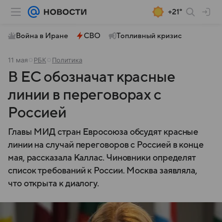
+21°
Война в Иране
СВО
Топливный кризис
11 мая
РБК
Политика
В ЕС обозначат красные
линии в переговорах с
Россией
Главы МИД стран Евросоюза обсудят красные
линии на случай переговоров с Россией в конце
мая, рассказала Каллас. Чиновники определят
список требований к России. Москва заявляла,
что открыта к диалогу.