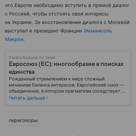
что Европе необходимо вступить в прямой диалог
с Россией, чтобы отстоять свои интересы
на Украине. За восстановление диалога с Москвой
выступал и президент Франции
Эмманюэль
Макрон
.
Узнать больше по теме
Евросоюз (ЕС): многообразие в поисках
единства
Рожденный стремлением к миру сложный
механизм баланса интересов, Европейский союз —
объединение, в котором прагматизм соседствует с
идеализмом. Амбициозный проект превратил
Читать дальше
исторических соперников в политических
партнеров: собрали главное из истории ЕС.
переговоры