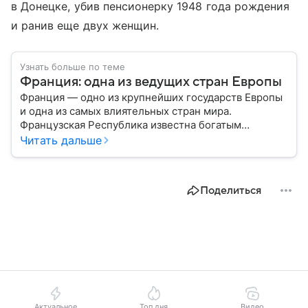
в Донецке, убив пенсионерку 1948 года рождения
и ранив еще двух женщин.
Узнать больше по теме
Франция: одна из ведущих стран Европы
Франция — одно из крупнейших государств Европы
и одна из самых влиятельных стран мира.
Французская Республика известна богатым
культурным наследием, развитой экономикой,
Читать дальше
сильной дипломатией и значительным вкладом в
развитие науки, искусства и философии. Собрали
главное о ней.
Поделиться
Актуальное
Топ дня
Видео