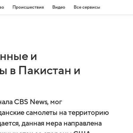
во
Происшествия
Видео
Все сервисы
нные и
ы в Пакистан и
нала CBS News, мог
данские самолеты на территорию
ается, данная мера направлена