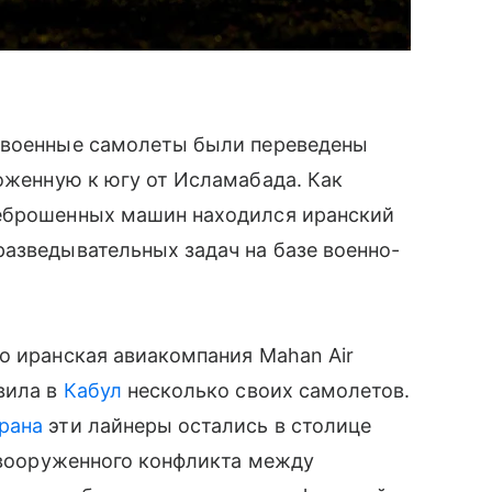
е военные самолеты были переведены
оженную к югу от Исламабада. Как
реброшенных машин находился иранский
азведывательных задач на базе военно-
о иранская авиакомпания Mahan Air
вила в
Кабул
несколько своих самолетов.
рана
эти лайнеры остались в столице
а вооруженного конфликта между