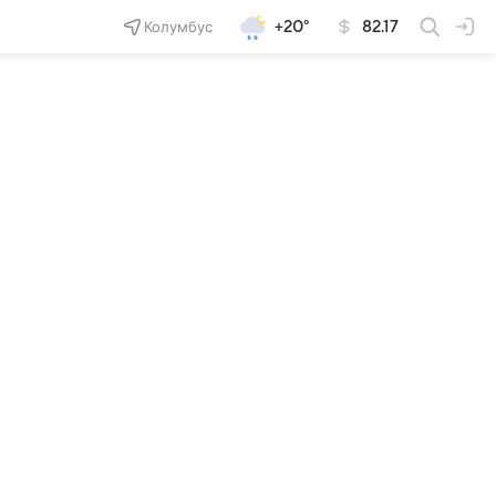
Колумбус
+20°
82.17