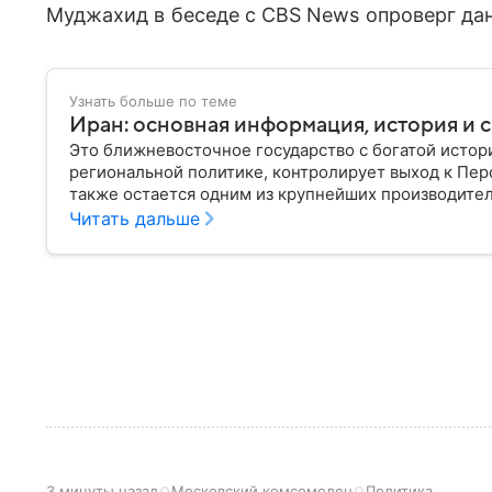
Муджахид в беседе с CBS News опроверг д
Узнать больше по теме
Иран: основная информация, история и с
Это ближневосточное государство с богатой истор
региональной политике, контролирует выход к Пер
также остается одним из крупнейших производителе
Иране.
Читать дальше
3 минуты назад
Московский комсомолец
Политика