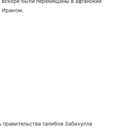
 вскоре были перемещены в афганский
с Ираном.
ь правительства талибов Забихулла