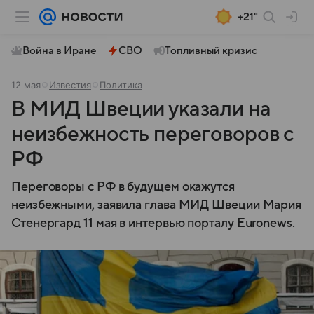
+21°
Война в Иране
СВО
Топливный кризис
12 мая
Известия
Политика
В МИД Швеции указали на
неизбежность переговоров с
РФ
Переговоры с РФ в будущем окажутся
неизбежными, заявила глава МИД Швеции Мария
Стенергард 11 мая в интервью порталу Euronews.