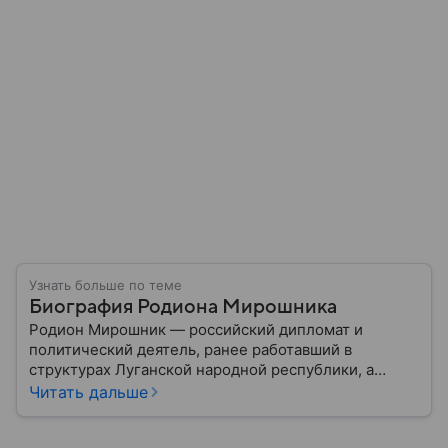
Узнать больше по теме
Биография Родиона Мирошника
Родион Мирошник — российский дипломат и
политический деятель, ранее работавший в
структурах Луганской народной республики, а
позже занявший пост посла МИД России по
Читать дальше
вопросам преступлений киевского режима.
Подробности его биографии — в нашем материале.