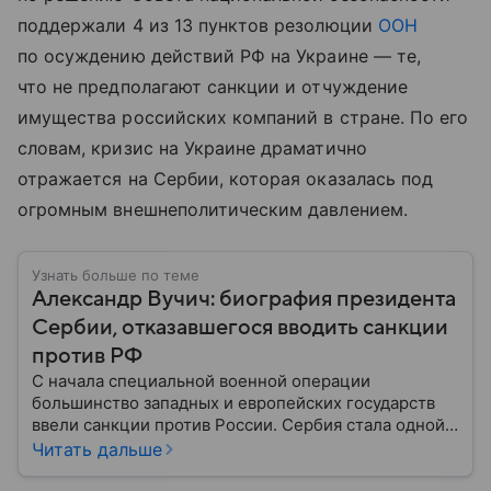
поддержали 4 из 13 пунктов резолюции
ООН
по осуждению действий РФ на Украине — те,
что не предполагают санкции и отчуждение
имущества российских компаний в стране. По его
словам, кризис на Украине драматично
отражается на Сербии, которая оказалась под
огромным внешнеполитическим давлением.
Узнать больше по теме
Александр Вучич: биография президента
Сербии, отказавшегося вводить санкции
против РФ
С начала специальной военной операции
большинство западных и европейских государств
ввели санкции против России. Сербия стала одной
из немногих стран, оставшейся нейтральной в этом
Читать дальше
вопросе. Собрали главное из биографии ее
нынешнего президента, Александра Вучича,