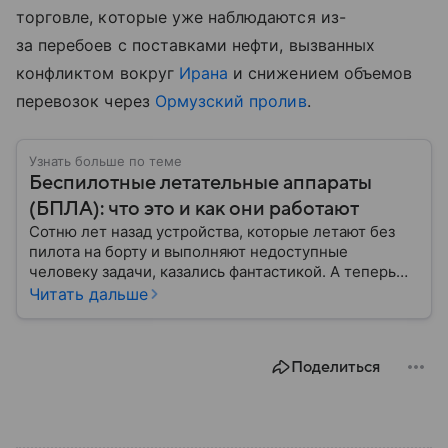
торговле, которые уже наблюдаются из-
за перебоев с поставками нефти, вызванных
конфликтом вокруг
Ирана
и снижением объемов
перевозок через
Ормузский пролив
.
Узнать больше по теме
Беспилотные летательные аппараты
(БПЛА): что это и как они работают
Сотню лет назад устройства, которые летают без
пилота на борту и выполняют недоступные
человеку задачи, казались фантастикой. А теперь
они стали реальностью: собрали главное о
Читать дальше
беспилотных летательных аппаратах (БПЛА) и о
том, для чего они нужны.
Поделиться