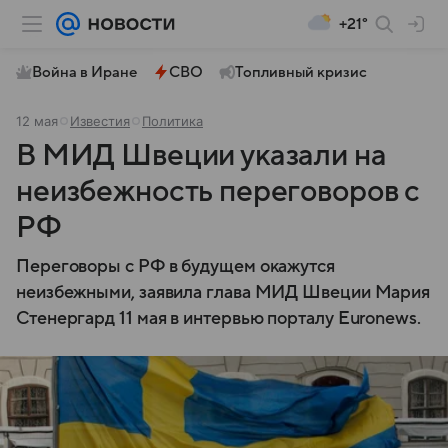
+21°
Война в Иране
СВО
Топливный кризис
12 мая
Известия
Политика
В МИД Швеции указали на
неизбежность переговоров с
РФ
Переговоры с РФ в будущем окажутся
неизбежными, заявила глава МИД Швеции Мария
Стенергард 11 мая в интервью порталу Euronews.