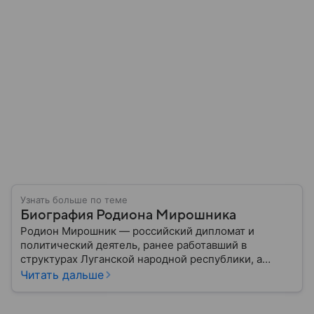
Узнать больше по теме
Биография Родиона Мирошника
Родион Мирошник — российский дипломат и
политический деятель, ранее работавший в
структурах Луганской народной республики, а
позже занявший пост посла МИД России по
Читать дальше
вопросам преступлений киевского режима.
Подробности его биографии — в нашем материале.