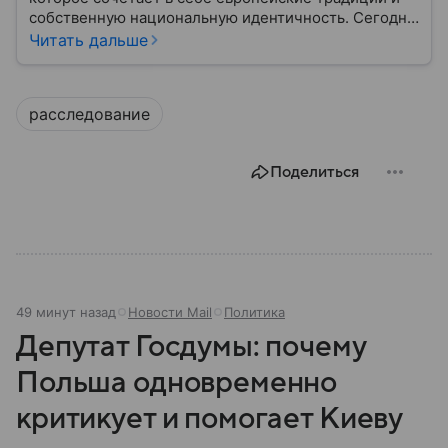
собственную национальную идентичность. Сегодня
страна играет заметную роль в политике ЕС, а ее
Читать дальше
премьер открыто поддерживает США и Дональда
Трампа. Собрали самое важное по теме.
расследование
Поделиться
49 минут назад
Новости Mail
Политика
Депутат Госдумы: почему
Польша одновременно
критикует и помогает Киеву