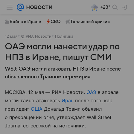
+23°
Война в Иране
СВО
Топливный кризис
12 мая
© РИА Новости
Политика
ОАЭ могли нанести удар по
НПЗ в Иране, пишут СМИ
WSJ: ОАЭ могли атаковать НПЗ в Иране после
объявленного Трампом перемирия.
МОСКВА, 12 мая — РИА Новости.
ОАЭ
в апреле
могли тайно атаковать
Иран
после того, как
президент
США
Дональд Трамп объявил
о прекращении огня, утверждает Wall Street
Journal со ссылкой на источники.