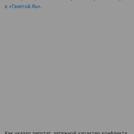
с
«Газетой.Ru»
.
Как указал депутат, затяжной характер конфликта