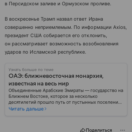
в Персидском заливе и Ормузском проливе.
В воскресенье Трамп назвал ответ Ирана
совершенно неприемлемым. По информации Axios,
президент США собирается его отклонить,
он рассматривает возможность возобновления
ударов по Исламской республике.
Узнать больше по теме
ОАЭ: ближневосточная монархия,
известная на весь мир
Объединенные Арабские Эмираты — государство на
Ближнем Востоке, которое за несколько
десятилетий прошло путь от пустынных поселений
до одного из самых богатых и влиятельных центров
Читать дальше
мировой экономики. Сегодня ОАЭ ассоциируются с
небоскребами, финансовыми рынками, нефтяными
доходами и международной дипломатией. В
Поделиться
материале — самое важное по теме.