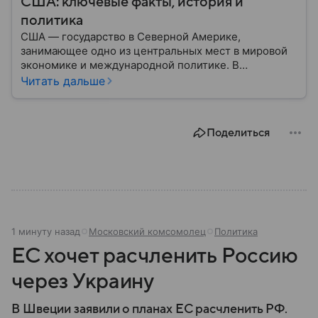
США: ключевые факты, история и
политика
США — государство в Северной Америке,
занимающее одно из центральных мест в мировой
экономике и международной политике. В
материале — основные сведения об этой стране.
Читать дальше
Поделиться
1 минуту назад
Московский комсомолец
Политика
ЕС хочет расчленить Россию
через Украину
В Швеции заявили о планах ЕС расчленить РФ.