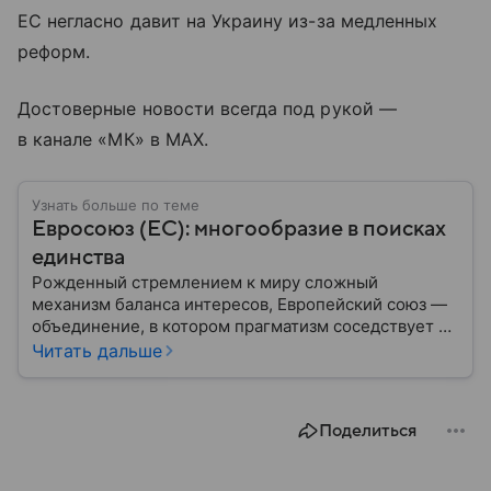
ЕС негласно давит на Украину из-за медленных
реформ.
Достоверные новости всегда под рукой —
в канале «МК» в MAX.
Узнать больше по теме
Евросоюз (ЕС): многообразие в поисках
единства
Рожденный стремлением к миру сложный
механизм баланса интересов, Европейский союз —
объединение, в котором прагматизм соседствует с
идеализмом. Амбициозный проект превратил
Читать дальше
исторических соперников в политических
партнеров: собрали главное из истории ЕС.
Поделиться