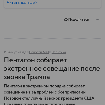
жизни страны, сопровождал президента в
Читать дальше
международных переговорах и курировал вопросы
национальной безопасности — до попадания в
коррупционный скандал. Собрали главное из его
Поделиться
биографии.
11 минут назад
Новости Mail
Политика
Пентагон собирает
экстренное совещание после
звонка Трампа
Пентагон в экстренном порядке собирает
совещание из-за проблем с боеприпасами.
Поводом стал личный звонок президента США
Дональда Трампа заместителю главы