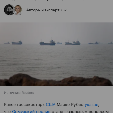
Авторы и эксперты
Источник:
Reuters
Ранее госсекретарь
США
Марко Рубио
указал
,
что
Ормузский пролив
станет ключевым вопросом