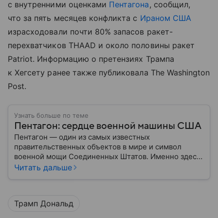
с внутренними оценками
Пентагона
, сообщил,
что за пять месяцев конфликта с
Ираном
США
израсходовали почти 80% запасов ракет-
перехватчиков THAAD и около половины ракет
Patriot. Информацию о претензиях Трампа
к Хегсету ранее также публиковала The Washington
Post.
Узнать больше по теме
Пентагон: сердце военной машины США
Пентагон — один из самых известных
правительственных объектов в мире и символ
военной мощи Соединенных Штатов. Именно здесь
располагается штаб-квартира Министерства
Читать дальше
обороны США, где принимаются ключевые решения
по вопросам национальной безопасности,
оборонной политики и военных операций.
Трамп Дональд