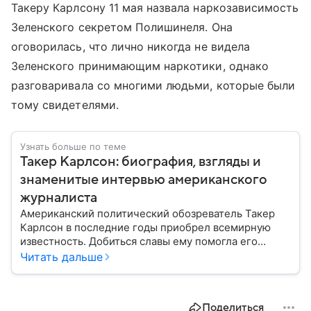
Такеру Карлсону 11 мая назвала наркозависимость
Зеленского секретом Полишинеля. Она
оговорилась, что лично никогда не видела
Зеленского принимающим наркотики, однако
разговаривала со многими людьми, которые были
тому свидетелями.
Узнать больше по теме
Такер Карлсон: биография, взгляды и
знаменитые интервью американского
журналиста
Американский политический обозреватель Такер
Карлсон в последние годы приобрел всемирную
известность. Добиться славы ему помогла его
политическая позиция. Кроме того, журналист брал
Читать дальше
интервью у Владимира Путина и Павла Дурова, а
недавно он пообщался с министром иностранных
дел РФ Сергеем Лавровым.
Поделиться