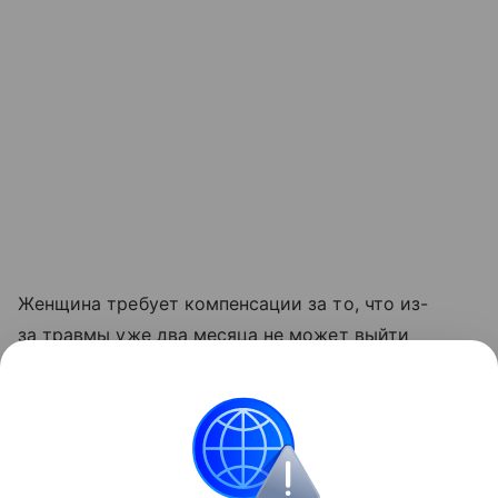
Женщина требует компенсации за то, что из-
за травмы уже два месяца не может выйти
на работу.
Ранее сообщалось, что бейсбольный клуб
«Вашингтона» раздаст болельщикам 20 тыс.
фигурок Овечкина.