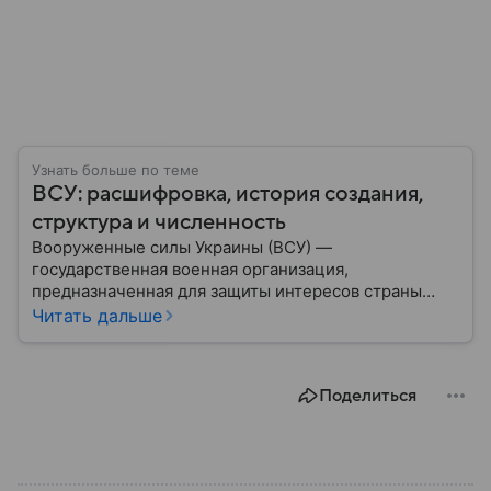
Узнать больше по теме
ВСУ: расшифровка, история создания,
структура и численность
Вооруженные силы Украины (ВСУ) —
государственная военная организация,
предназначенная для защиты интересов страны
военным путем. Была создана после
Читать дальше
провозглашения независимости Украины в 1991
году. В материале — главное по теме.
Поделиться