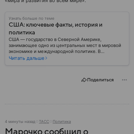
«мира и развития во всем мире».
Узнать больше по теме
США: ключевые факты, история и
политика
США — государство в Северной Америке,
занимающее одно из центральных мест в мировой
экономике и международной политике. В
материале — основные сведения об этой стране.
Читать дальше
Поделиться
4 минуты назад
ТАСС
Политика
Марочко сообщил о