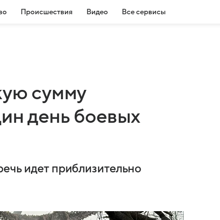
во
Происшествия
Видео
Все сервисы
кую сумму
дин день боевых
речь идет приблизительно