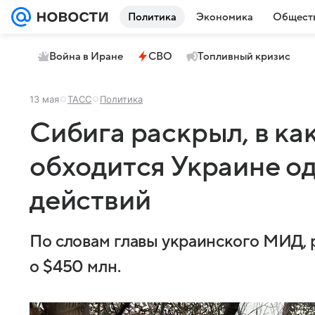
Политика
Экономика
Общест
Война в Иране
СВО
Топливный кризис
13 мая
ТАСС
Политика
Сибига раскрыл, в ка
обходится Украине о
действий
По словам главы украинского МИД, 
о $450 млн.