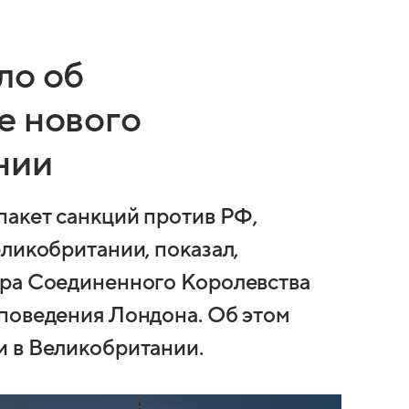
ло об
е нового
нии
пакет санкций против РФ,
ликобритании, показал,
тра Соединенного Королевства
поведения Лондона. Об этом
и в Великобритании.