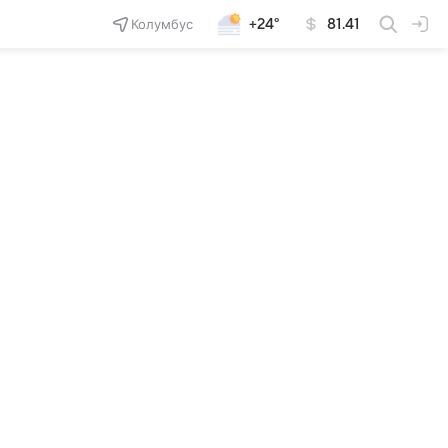
Колумбус
+24°
81.41