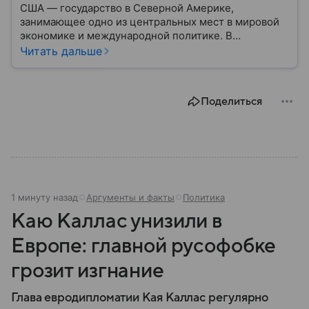
США — государство в Северной Америке,
занимающее одно из центральных мест в мировой
экономике и международной политике. В
материале — основные сведения об этой стране.
Читать дальше
Поделиться
1 минуту назад
Аргументы и факты
Политика
Каю Каллас унизили в
Европе: главной русофобке
грозит изгнание
Глава евродипломатии Кая Каллас регулярно