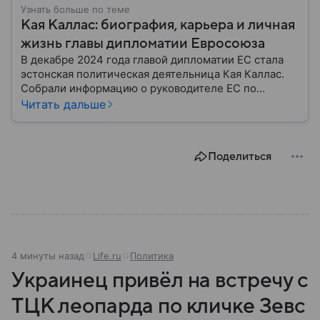
Узнать больше по теме
Кая Каллас: биография, карьера и личная
жизнь главы дипломатии Евросоюза
В декабре 2024 года главой дипломатии ЕС стала
эстонская политическая деятельница Кая Каллас.
Собрали информацию о руководителе ЕС по
международным делам и политике безопасности, а
Читать дальше
также узнали, с чего началась ее карьера.
Поделиться
4 минуты назад
Life.ru
Политика
Украинец привёл на встречу с
ТЦК леопарда по кличке Зевс