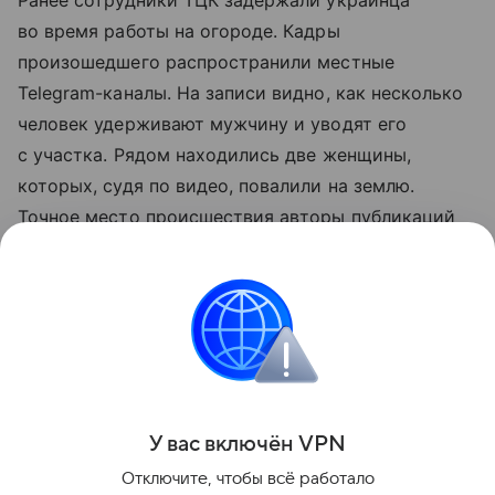
Ранее сотрудники ТЦК задержали украинца
во время работы на огороде. Кадры
произошедшего распространили местные
Telegram-каналы. На записи видно, как несколько
человек удерживают мужчину и уводят его
с участка. Рядом находились две женщины,
которых, судя по видео, повалили на землю.
Точное место происшествия авторы публикаций
не указали.
Больше актуальных событий в режиме реального
времени — читайте в разделе «Последние
новости» на Life.ru.
Поделиться
У вас включ
ён
V
P
N
Отключите, чтобы всё работало