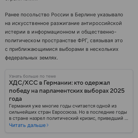
Ранее посольство России в Берлине указывало
на искусственное разжигание антироссийской
истерии в информационном и общественно-
политическом пространстве ФРГ, связывая это
с приближающимися выборами в нескольких
федеральных землях.
Узнать больше по теме
ХДС/ХСС в Германии: кто одержал
победу на парламентских выборах 2025
года
Германия уже многие годы считается одной из
сильнейших стран Евросоюза. Но в последние годы
в стране назрел политический кризис, приведший к
досрочным выборам в парламент. В статье
Читать дальше
разбираем одного из участников голосования, блок
ХДС/ХСС в Германии: выяснили, как он относится к