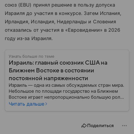
союз (EBU) принял решение в пользу допуска
Израиля до участия в конкурсе. Затем Испания,
Ирландия, Исландия, Нидерланды и Словения
отказались от участия в «Евровидении» в 2026
году из-за Израиля.
Узнать больше по теме
Израиль: главный союзник США на
Ближнем Востоке в состоянии
постоянной напряженности
Израиль — одна из самых обсуждаемых стран мира.
Небольшое по площади государство на Ближнем
Востоке играет непропорционально большую роль
в международной политике, безопасности и
Читать дальше
технологиях. В материале — главное об одном из
важнейших союзников США.
Поделиться