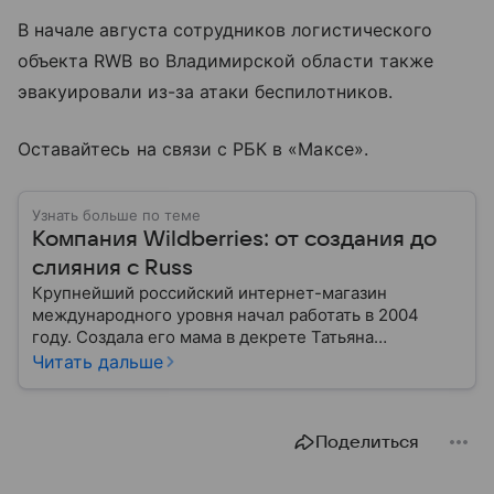
В начале августа сотрудников логистического
объекта RWB во Владимирской области также
эвакуировали из-за атаки беспилотников.
Оставайтесь на связи с РБК в «Максе».
Узнать больше по теме
Компания Wildberries: от создания до
слияния с Russ
Крупнейший российский интернет-магазин
международного уровня начал работать в 2004
году. Создала его мама в декрете Татьяна
Бакальчук. Сегодня владелица Wildberries — одна
Читать дальше
из богатейших женщин России и мира. Историю
компании читайте в нашем материале.
Поделиться