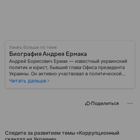
Узнать больше по теме
Биография Андрея Ермака
Андрей Борисович Ермак — известный украинский
политик и юрист, бывший глава Офиса президента
Украины. Он активно участвовал в политической
жизни страны, сопровождал президента в
Читать дальше
международных переговорах и курировал вопросы
национальной безопасности — до попадания в
коррупционный скандал. Собрали главное из его
Поделиться
биографии.
Следите за развитием темы «Коррупционный
скандал на Украине»