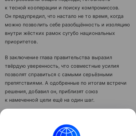
к тесной кооперации и поиску компромиссов.
Он предупредил, что настало не то время, когда
можно позволить себе разобщённость и изоляцию
внутри жёстких рамок сугубо национальных
приоритетов.
В заключение глава правительства выразил
твёрдую уверенность, что совместные усилия
позволят справиться с самыми серьёзными
препятствиями. А одобренные по итогам встречи
решения, добавил он, приблизят союз
к намеченной цели ещё на один шаг.
Мишустин заявил о росте ключевых показателей
ЕАЭС
в условиях глобальных вызовов.