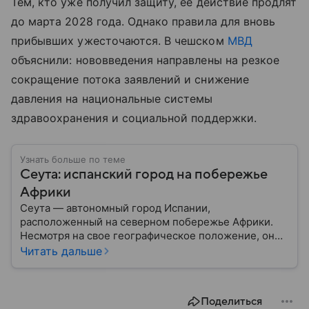
Тем, кто уже получил защиту, ее действие продлят
до марта 2028 года. Однако правила для вновь
прибывших ужесточаются. В чешском
МВД
объяснили: нововведения направлены на резкое
сокращение потока заявлений и снижение
давления на национальные системы
здравоохранения и социальной поддержки.
Узнать больше по теме
Сеута: испанский город на побережье
Африки
Сеута — автономный город Испании,
расположенный на северном побережье Африки.
Несмотря на свое географическое положение, он
остается частью Испании и Европейского союза.
Читать дальше
Этот населенный пункт известен стратегическим
расположением у Гибралтарского пролива, богатой
историей и статусом одного из двух испанских
Поделиться
анклавов на африканском континенте: собрали о