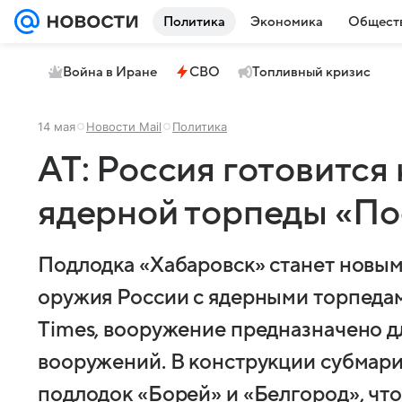
Политика
Экономика
Общест
Война в Иране
СВО
Топливный кризис
14 мая
Новости Mail
Политика
AT: Россия готовится
ядерной торпеды «П
Подлодка «Хабаровск» станет новым
оружия России с ядерными торпедам
Times, вооружение предназначено д
вооружений. В конструкции субмар
подлодок «Борей» и «Белгород», что