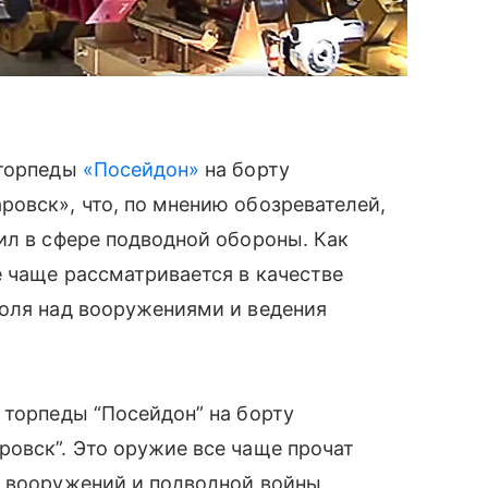
 торпеды
«Посейдон»
на борту
овск», что, по мнению обозревателей,
ил в сфере подводной обороны. Как
е чаще рассматривается в качестве
роля над вооружениями и ведения
 торпеды “Посейдон” на борту
овск”. Это оружие все чаще прочат
я вооружений и подводной войны.