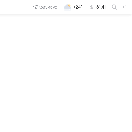
Колумбус
+24°
81.41