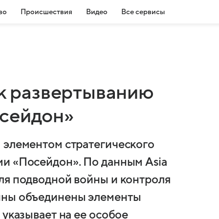
во
Происшествия
Видео
Все сервисы
 к развертыванию
осейдон»
 элементом стратегического
и «Посейдон». По данным Asia
ля подводной войны и контроля
ины объединены элементы
 указывает на ее особое