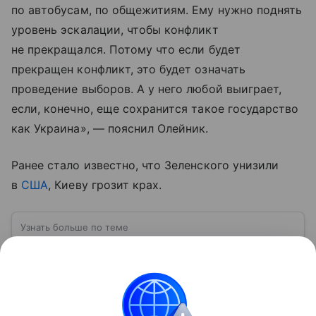
по автобусам, по общежитиям. Ему нужно поднять
уровень эскалации, чтобы конфликт
не прекращался. Потому что если будет
прекращен конфликт, это будет означать
проведение выборов. А у него любой выиграет,
если, конечно, еще сохранится такое государство
как Украина», — пояснил Олейник.
Ранее стало известно, что Зеленского унизили
в
США
, Киеву грозит крах.
Узнать больше по теме
ВСУ: расшифровка, история создания,
структура и численность
Вооруженные силы Украины (ВСУ) —
государственная военная организация,
предназначенная для защиты интересов страны