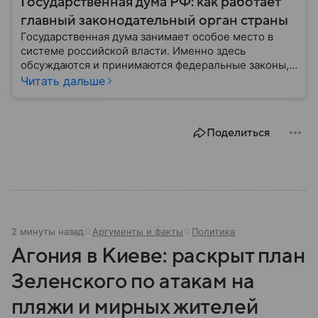
Государственная дума РФ: как работает
главный законодательный орган страны
Государственная дума занимает особое место в
системе российской власти. Именно здесь
обсуждаются и принимаются федеральные законы,
определяющие развитие государства, экономики и
Читать дальше
социальной сферы. Через нижнюю палату
парламента проходят важнейшие решения,
затрагивающие жизнь миллионов граждан.
Поделиться
Разбираемся, как устроена Госдума, какие
полномочия она имеет и как формируется ее
состав.
2 минуты назад
Аргументы и факты
Политика
Агония в Киеве: раскрыт план
Зеленского по атакам на
пляжи и мирных жителей