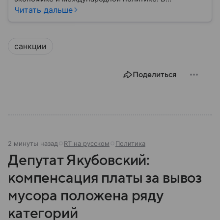
материале — основные сведения об этой стране.
Читать дальше
санкции
Поделиться
2 минуты назад
RT на русском
Политика
Депутат Якубовский:
компенсация платы за вывоз
мусора положена ряду
категорий