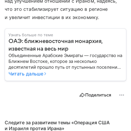
над улучшением отношений с Ираном, надеясь,
что это стабилизирует ситуацию в регионе
и увеличит инвестиции в их экономику.
Узнать больше по теме
ОАЭ: ближневосточная монархия,
известная на весь мир
Объединенные Арабские Эмираты — государство на
Ближнем Востоке, которое за несколько
десятилетий прошло путь от пустынных поселений
до одного из самых богатых и влиятельных центров
Читать дальше
мировой экономики. Сегодня ОАЭ ассоциируются с
небоскребами, финансовыми рынками, нефтяными
доходами и международной дипломатией. В
Поделиться
материале — самое важное по теме.
Следите за развитием темы «Операция США
и Израиля против Ирана»